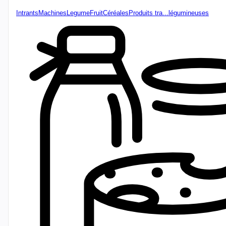
Intrants
Machines
Legume
Fruit
Céréales
Produits tra...
légumineuses