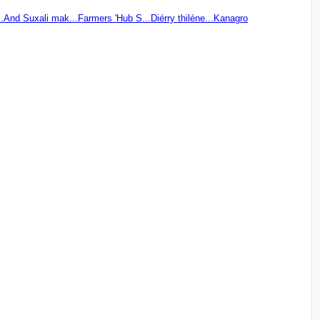
.
And Suxali mak...
Farmers 'Hub S...
Diérry thiléne...
Kanagro