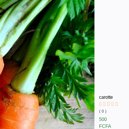
carotte
( 0 )
500
FCFA