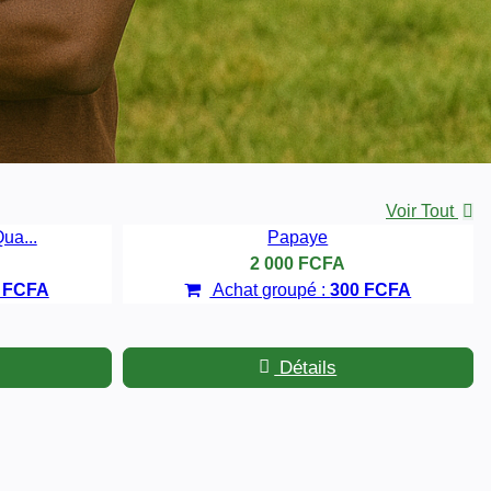
Voir Tout
ua...
Papaye
2 000 FCFA
 FCFA
Achat groupé :
300 FCFA
Détails