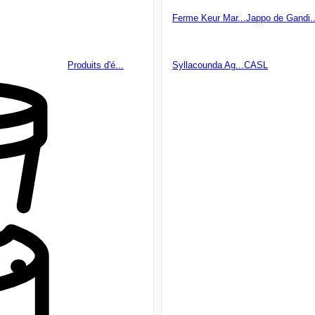
Ferme Keur Mar...
Jappo de Gandi..
Produits d'é...
Syllacounda Ag...
CASL